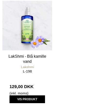
LakShmi - Blå kamille
vand
Lakshmi
L-198
129,00 DKK
(inkl. moms)
VIS PRODUKT