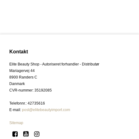
Kontakt
Elite Beauty Shop - Autoriseret forhandler - Distributør
Mariagervej 44
8900 Randers C
Danmark
CVR-nummer
:
35192085
Telefonnr.
:
42735616
E-mail
:
post@elitebeautyimport.com
Sitemap