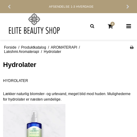
AFSENDELSE
1-3 HVERDAGE
0
Forside
/
Produktkatalog
/
AROMATERAPI
/
Lakshmi Aromaterapi
/
Hydrolater
Hydrolater
HYDROLATER
Lækker naturlig blomster- og urtevand, meget blid mod huden. Mulighederne
for hydrolater er næsten uendelige.