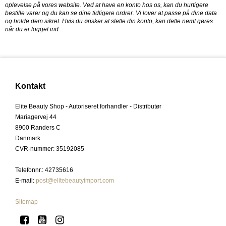
oplevelse på vores website. Ved at have en konto hos os, kan du hurtigere
bestille varer og du kan se dine tidligere ordrer. Vi lover at passe på dine data
og holde dem sikret. Hvis du ønsker at slette din konto, kan dette nemt gøres
når du er logget ind.
Kontakt
Elite Beauty Shop - Autoriseret forhandler - Distributør
Mariagervej 44
8900 Randers C
Danmark
CVR-nummer
:
35192085
Telefonnr.
:
42735616
E-mail
:
post@elitebeautyimport.com
Sitemap