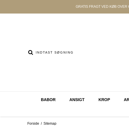
GRATIS FRAGT
VED KØB OVER 6
BABOR
ANSIGT
KROP
A
Forside
/
Sitemap