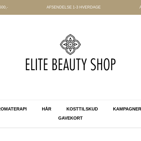
00,-
AFSENDELSE
1-3 HVERDAGE
ROMATERAPI
HÅR
KOSTTILSKUD
KAMPAGNE
GAVEKORT