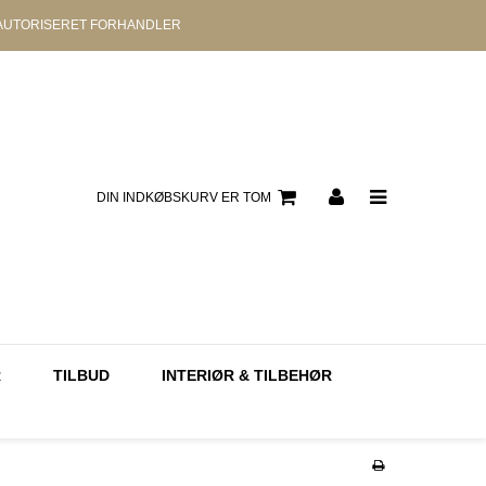
AUTORISERET
FORHANDLER
DIN INDKØBSKURV ER TOM
R
TILBUD
INTERIØR & TILBEHØR