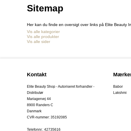
Sitemap
Her kan du finde en oversigt over links på Elite Beauty I
Vis alle kategorier
Vis alle produkter
Vis alle sider
Kontakt
Mærke
Elite Beauty Shop - Autoriseret forhandler -
Babor
Distributør
Lakshmi
Mariagervej 44
8900 Randers C
Danmark
CVR-nummer
:
35192085
Telefonnr.
:
42735616