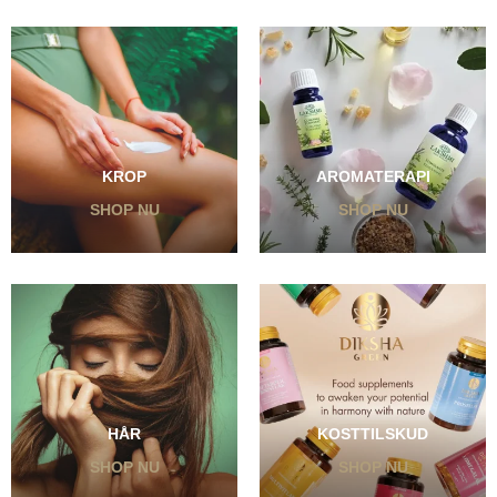
KROP
AROMATERAPI
SHOP NU
SHOP NU
HÅR
KOSTTILSKUD
SHOP NU
SHOP NU