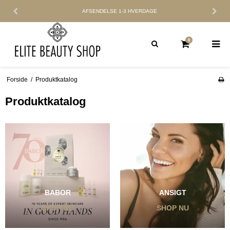
AFSENDELSE
1-3 HVERDAGE
0
Forside
/
Produktkatalog
Produktkatalog
BABOR
ANSIGT
SHOP NU
SHOP NU