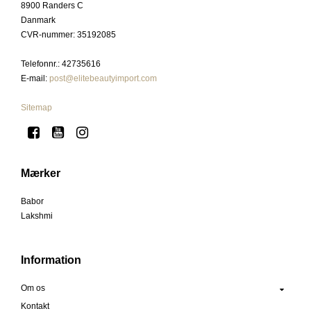
8900 Randers C
Danmark
CVR-nummer
:
35192085
Telefonnr.
:
42735616
E-mail
:
post@elitebeautyimport.com
Sitemap
Mærker
Babor
Lakshmi
Information
Om os
Kontakt